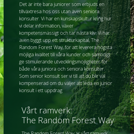
Det är inte bara juniorer som erbjuds en
tillväxtresa hos oss utan även seniora
konsulter. Vi har en kunskapskultur kring hur
vi delar information, växer
kompetensmässigt och tar nästa kliv. Vi har
även byggt upp ett strukturkapital, The
Random Forest Way, för att leverera högsta
möjliga kvalitet till våra kunder och samtidigt
ge stimulerande utvecklingsmöjligheter för
både våra juniora och seniora konsulter.
Som senior konsult ser vi till att du blir väl
kompenserad om du väljer att leda en junior
konsult i ett uppdrag.
Vårt ramverk:
The Random Forest Way
The Random Forest Way är vårt ramverk