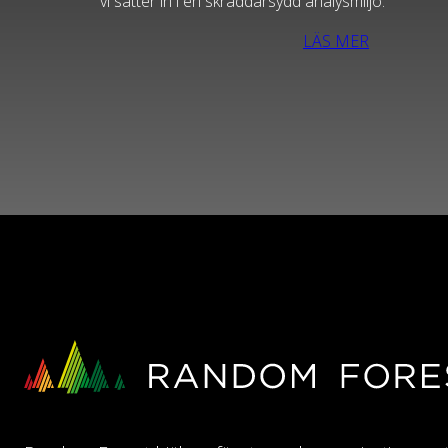
vi sätter in i en skräddarsydd analysmiljö.
LÄS MER