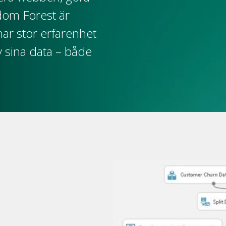
dom Forest är
har stor erfarenhet
av sina data – både