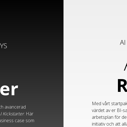
A
YS
ter
Med vårt startpa
och avancerad
värdet av er BI-s
I Kickstarter
.
Här
arbetsplan för de 
 business case som
initiativ och att 