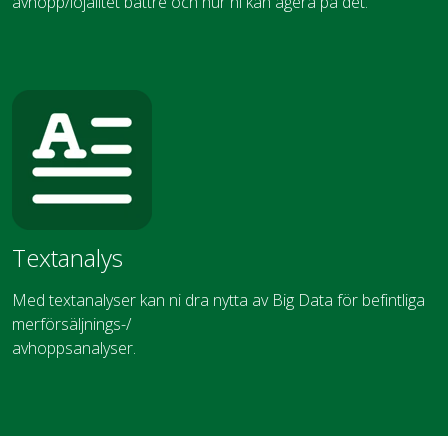
avhopp/lojalitet bättre och hur ni kan agera på det.
Textanalys
Med textanalyser kan ni dra nytta av Big Data för befintliga
merförsäljnings-/
avhoppsanalyser.