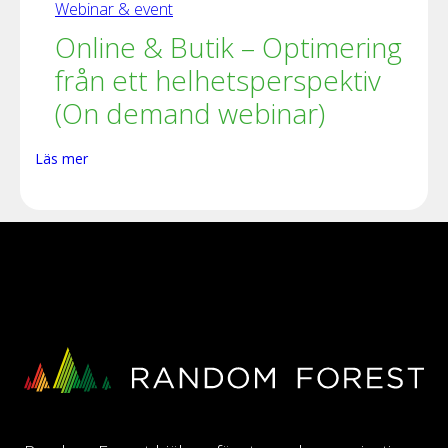
Webinar & event
Online & Butik – Optimering
från ett helhetsperspektiv
(On demand webinar)
Läs mer