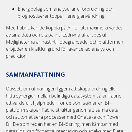
Energibolag som analyserar elförbrukning och
prognostiserar toppar i energianvändning.
Med Fabric kan de koppla på AI för att maximera värdet
av sina data och skapa insiktsdrivna affärsbeslut.
Möjligheterna är nästintill obegränsade, och plattformen
erbjuder en kraftfull grund för avancerad analys och
prediktion.
SAMMANFATTNING
Oavsett om utmaningen ligger i att skapa ordning eller
hitta synergier mellan befintliga datasystem så är Fabric
ett värdefullt hjälpmedel. För de som saknar en BI-
plattform skapar Fabric struktur genom att samla data
och automatisera processer med OneLake och Power
BI. De som redan har en BI-lösning, men kämpar med
datasilos, kan förbättra integration och analys med Data