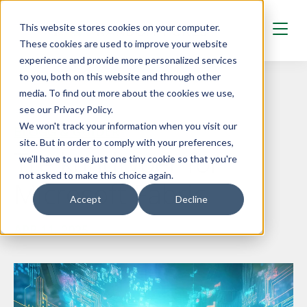
Skip to main content
This website stores cookies on your computer.
These cookies are used to improve your website
experience and provide more personalized services
to you, both on this website and through other
media. To find out more about the cookies we use,
see our Privacy Policy.
We won't track your information when you visit our
BLOGG & GUIDER
site. But in order to comply with your preferences,
Tre kundtyper för
we'll have to use just one tiny cookie so that you're
not asked to make this choice again.
Microsoft Fabric
Accept
Decline
APR 11, 2025