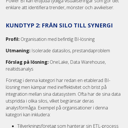
Power BI kan erbjuda tydliga visualiseringar som gör det
enklare att identifiera trender, mönster och avvikelser.
KUNDTYP 2: FRÅN SILO TILL SYNERGI
Profil:
Organisation med befintlig BI-lösning
Utmaning:
Isolerade datasilos, prestandaproblem
Förslag på lösning:
OneLake, Data Warehouse,
realtidsanalys
Företag i denna kategori har redan en etablerad BI-
lösning men kämpar med ineffektivitet och brist på
integration mellan sina datasystem. Ofta har de sina data
utspridda i olika silos, vilket begränsar deras
analysförmåga. Exempel på organisationer i denna
kategori kan inkludera:
Tillverkningsföretag som hanterar sin ETL-process