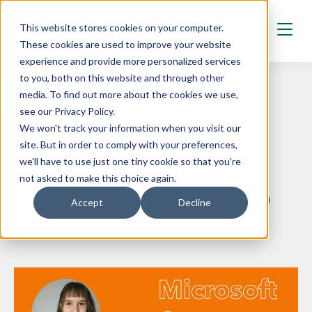
Skip to main content
This website stores cookies on your computer.
These cookies are used to improve your website
experience and provide more personalized services
to you, both on this website and through other
media. To find out more about the cookies we use,
see our Privacy Policy.
We won't track your information when you visit our
NYHETER
site. But in order to comply with your preferences,
Microsoft Azure
we'll have to use just one tiny cookie so that you're
not asked to make this choice again.
Immersion Workshop
Accept
Decline
MAR 16, 2022