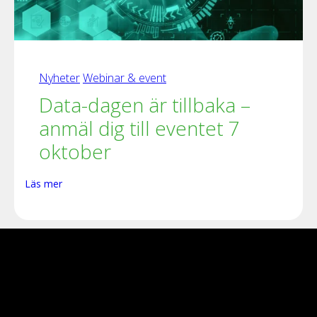
Nyheter
Webinar & event
Data-dagen är tillbaka –
anmäl dig till eventet 7
oktober
Läs mer